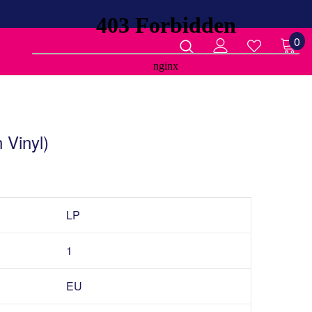
0
 Vinyl)
LP
1
EU