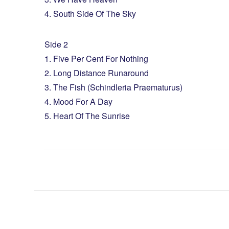
4. South Side Of The Sky
Side 2
1. Five Per Cent For Nothing
2. Long Distance Runaround
3. The Fish (Schindleria Praematurus)
4. Mood For A Day
5. Heart Of The Sunrise