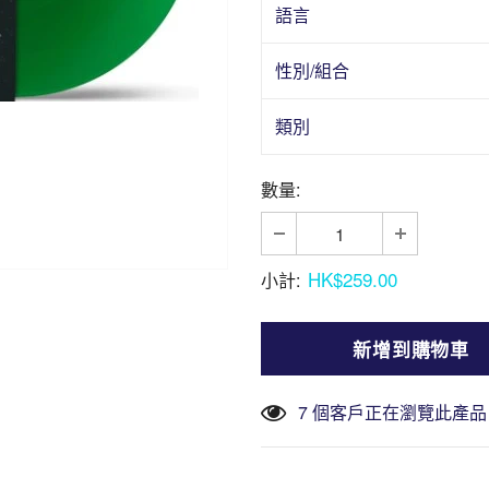
語言
性別/組合
類別
數量:
HK$259.00
小計:
7
個客戶正在瀏覽此產品