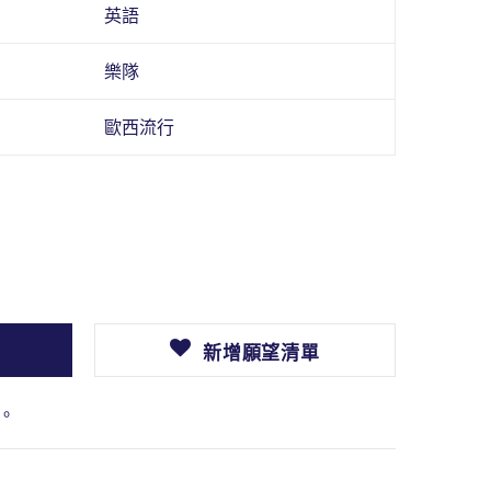
英語
樂隊
歐西流行
新增願望清單
。