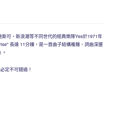
可、新浪潮等不同世代的經典樂隊Yes於1971年
nrise" 長達 11分鐘，是一首曲子結構複雜、詞曲深邃
曲 。
的樂迷必定不可錯過！